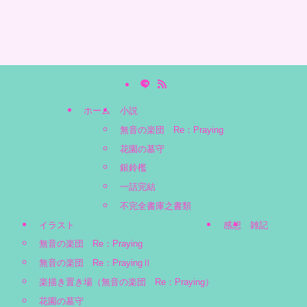
ホーム
小説
無音の楽団 Re：Praying
花園の墓守
銀鈴檻
一話完結
不完全書庫之書類
イラスト
感想
雑記
無音の楽団 Re：Praying
無音の楽団 Re：PrayingⅡ
楽描き置き場（無音の楽団 Re：Praying）
花園の墓守