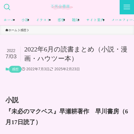
ホーム
小説
イラスト
感想
雑記
サイト案内
メールフォー
ホーム
感想
2022年6月の読書まとめ（小説・漫
2022
7/03
画・ハウツー本）
2022年7月3日
2025年2月23日
感想
小説
『未必のマクベス』早瀬耕著作 早川書房（6
月17日読了）