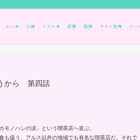
ホーム
小説
イラスト
感想
雑記
サイト案内
メー
うから 第四話
カモノハシの涙」という喫茶店へ並ぶ。
食も扱う、アルス以外の地域でも有名な喫茶店だ。それで