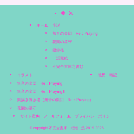
ホーム
小説
無音の楽団 Re：Praying
花園の墓守
銀鈴檻
一話完結
不完全書庫之書類
イラスト
感想
雑記
無音の楽団 Re：Praying
無音の楽団 Re：PrayingⅡ
楽描き置き場（無音の楽団 Re：Praying）
花園の墓守
サイト案内
メールフォーム
プライバシーポリシー
©
copyright 不完全書庫・成瀬 悠 2019-2026.