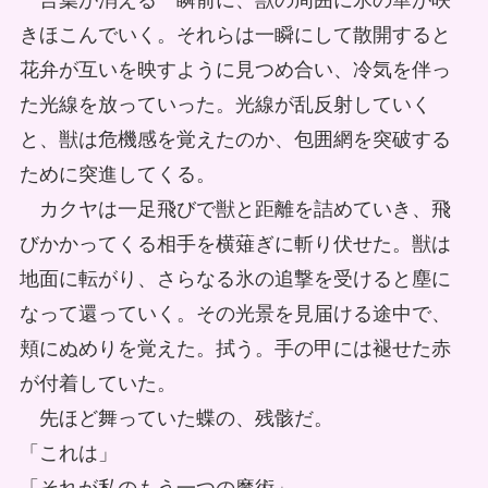
言葉が消える一瞬前に、獣の周囲に氷の華が咲
きほこんでいく。それらは一瞬にして散開すると
花弁が互いを映すように見つめ合い、冷気を伴っ
た光線を放っていった。光線が乱反射していく
と、獣は危機感を覚えたのか、包囲網を突破する
ために突進してくる。
カクヤは一足飛びで獣と距離を詰めていき、飛
びかかってくる相手を横薙ぎに斬り伏せた。獣は
地面に転がり、さらなる氷の追撃を受けると塵に
なって還っていく。その光景を見届ける途中で、
頬にぬめりを覚えた。拭う。手の甲には褪せた赤
が付着していた。
先ほど舞っていた蝶の、残骸だ。
「これは」