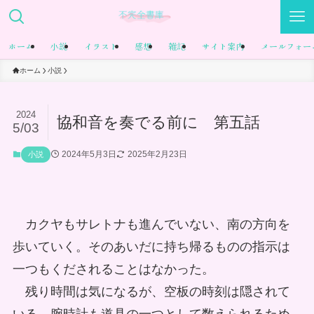
ホーム
小説
イラスト
感想
雑記
サイト案内
メールフォー
ホーム
小説
2024
協和音を奏でる前に 第五話
5/03
2024年5月3日
2025年2月23日
小説
カクヤもサレトナも進んでいない、南の方向を
歩いていく。そのあいだに持ち帰るものの指示は
一つもくだされることはなかった。
残り時間は気になるが、空板の時刻は隠されて