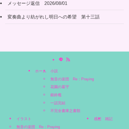
メッセージ返信 2026/08/01
変奏曲より紡がれし明日への希望 第十三話
ホーム
小説
無音の楽団 Re：Praying
花園の墓守
銀鈴檻
一話完結
不完全書庫之書類
イラスト
感想
雑記
無音の楽団 Re：Praying