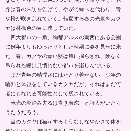
なると世界全てに色のついた陽光が降り注ぐ。花
弁は春の来訪を告げて、やがて緑へと代わり、青
や橙が咲き乱れていく。転変する春の光景をカク
ヤは林檎色の目に映していた。
四大都市の一角、絢都アルスの南西にある公園
に例年よりもゆったりとした時期に姿を見せに来
た、春。カクヤの青い髪は風に揺らされ、険なく
吊られた瞳は見慣れない都市を楽しんでいる。
まだ青年の精悍さにはたどり着かない、少年の
輪郭と体躯をしているカクヤだが、それはまだ何
者にもなれる可能性として残されている。
暁光の影踏み去るは青き若虎、と詩人がいたら
うたうだろう。
当のカクヤは猫がするようなしなやかさで体を