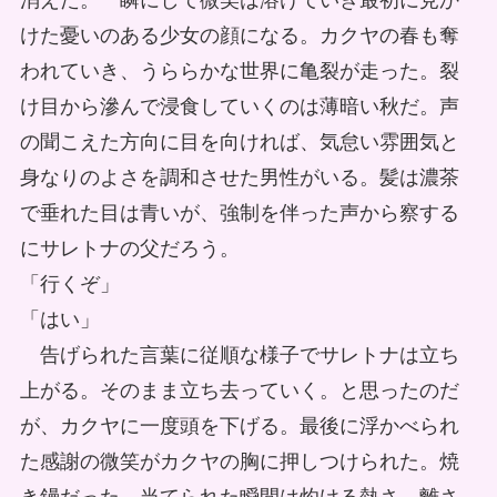
消えた。一瞬にして微笑は溶けていき最初に見か
けた憂いのある少女の顔になる。カクヤの春も奪
われていき、うららかな世界に亀裂が走った。裂
け目から滲んで浸食していくのは薄暗い秋だ。声
の聞こえた方向に目を向ければ、気怠い雰囲気と
身なりのよさを調和させた男性がいる。髪は濃茶
で垂れた目は青いが、強制を伴った声から察する
にサレトナの父だろう。
「行くぞ」
「はい」
告げられた言葉に従順な様子でサレトナは立ち
上がる。そのまま立ち去っていく。と思ったのだ
が、カクヤに一度頭を下げる。最後に浮かべられ
た感謝の微笑がカクヤの胸に押しつけられた。焼