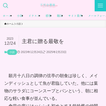
ホーム
小説
イラスト
感想
雑記
サイト案内
メールフォー
ホーム
小説
2023
主君に贈る最敬を
12/24
2023年12月24日
2025年2月23日
小説
願月十八日の調律の弦亭の朝食は珍しく、メイ
ンディッシュとして魚が君臨していた。他には葉
物のサラダにコーンスープとパンという、朝に相
応な軽い食事が並んでいる。