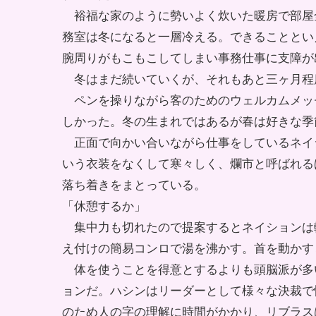
裕福な家のように勢いよく炊いた暖房で部屋
務室は冬になると一層冷える。できることとい
腕周りがもこもこしてしまい事務仕事に支障が
冬はまだ続いていくが、それもあと三ヶ月程
ペンを操りながら客のためのウェルカムメッ
しかった。冬の生まれではあるが春は好きな季
正面で向かい合いながら仕事をしているネイ
いう衣装をなくして寒々しく、爛市と呼ばれる
落ち着きをまとっている。
「休憩するか」
集中力も切れたので提案するとネイションは
え付けの簡易コンロで湯を沸かす。首を動かす
体を使うことを得意とするよりも頭脳派が多
ョンだ。ハシンはリーダーとして様々な決裁で
のため人の字の理解に時間がかかり、リブラス