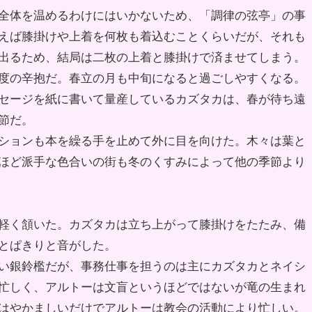
全体を温めるわけにはいかないため、「調律の弦亭」の事
えば膝掛けや上着を何枚も着込むことくらいだが、それも
出るため、結局は二枚の上着と膝掛けで済ませてしまう。
度の辛抱だ。春立の月も中旬になると過ごしやすくなる。
セージを紙に書いて量産しているカズタカは、春が待ち遠
節だ。
ションも本を繰る手を止めて外に目を向けた。木々は葉と
ほど派手な色合いの街も冬のくすみによって他の季節より
軽く頷いた。カズタカは立ち上がって膝掛けをたたみ、備
とぱきりと音がした。
い銀鈴檻だが、事務仕事を担うのは主にカズタカとネイシ
忙しく、アルトーは文盲というほどではないが竜の生まれ
はやかましいだけでアルトーは教会の活動により忙しい。