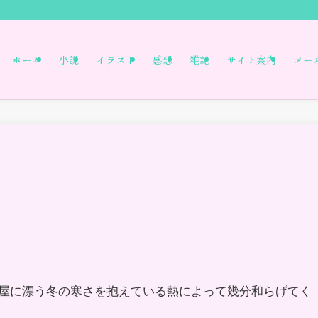
ホーム
小説
イラスト
感想
雑記
サイト案内
メー
屋に漂う冬の寒さを抱えている熱によって幾分和らげてく