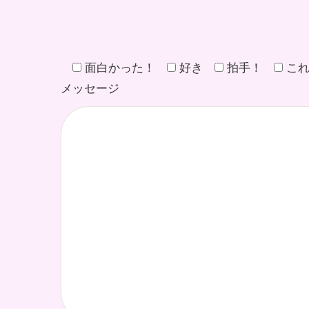
面白かった！
好き
拍手！
こ
メッセージ