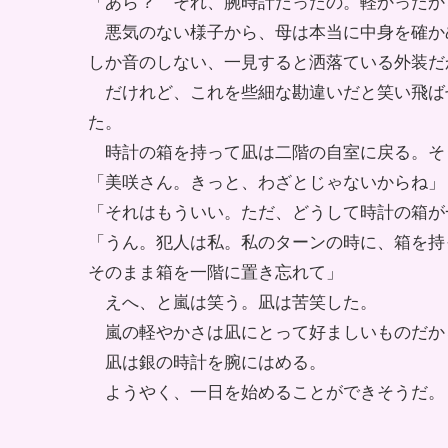
「あら？ それ、腕時計だったの。軽かったか
悪気のない様子から、母は本当に中身を確か
しか音のしない、一見すると洒落ている外装だ
だけれど、これを些細な勘違いだと笑い飛ば
た。
時計の箱を持って凪は二階の自室に戻る。そ
「美咲さん。きっと、わざとじゃないからね」
「それはもういい。ただ、どうして時計の箱が
「うん。犯人は私。私のターンの時に、箱を持
そのまま箱を一階に置き忘れて」
えへ、と嵐は笑う。凪は苦笑した。
嵐の軽やかさは凪にとって好ましいものだか
凪は銀の時計を腕にはめる。
ようやく、一日を始めることができそうだ。