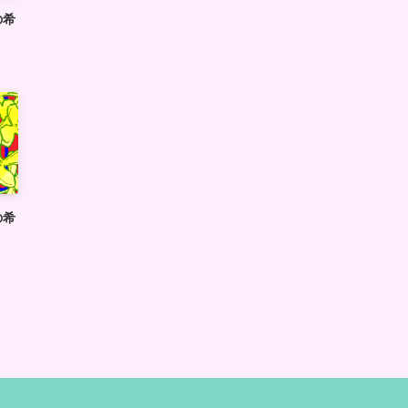
の希
の希