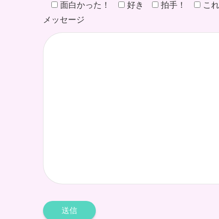
面白かった！
好き
拍手！
こ
メッセージ