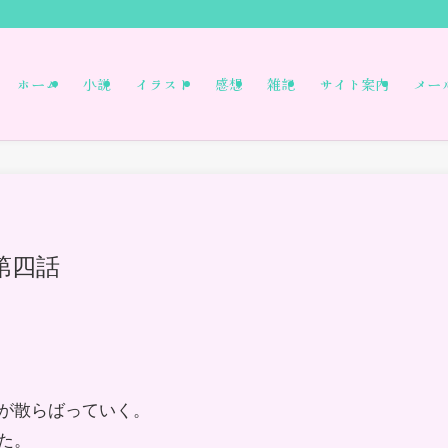
ホーム
小説
イラスト
感想
雑記
サイト案内
メー
第四話
が散らばっていく。
た。