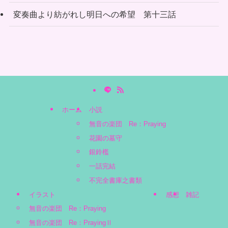
変奏曲より紡がれし明日への希望 第十三話
ホーム
小説
無音の楽団 Re：Praying
花園の墓守
銀鈴檻
一話完結
不完全書庫之書類
イラスト
感想
雑記
無音の楽団 Re：Praying
無音の楽団 Re：PrayingⅡ