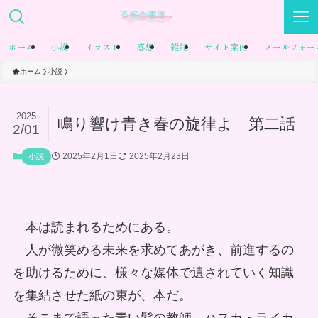
ホーム
小説
イラスト
感想
雑記
サイト案内
メールフォー
ホーム
小説
2025
鳴り響け青き春の旋律よ 第二話
2/01
2025年2月1日
2025年2月23日
小説
本は読まれるためにある。
人が微笑める未来を求めてあがき、前進するの
を助けるために、様々な媒体で遺されていく知識
を集結させた紙の束が、本だ。