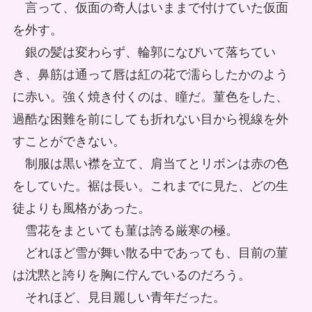
言って、仮面の奇人はいままで付けていた仮面
を外す。
銀の髪は変わらず、輪郭になびいて落ちてい
き、鼻筋は通って唇は紅の花で濡らしたかのよう
に赤い。強く焼き付くのは、瞳だ。菫色をした、
過酷な困難を前にしても折れない目から視線を外
すことができない。
制服は黒い襟を立て、肩当てとリボンは赤の色
をしていた。裾は長い。これまでに見た、どの生
徒よりも風格があった。
雪花をまといても菫は誇る厳寒の極。
どれほど雪が舞い散る中であっても、目前の菫
は沈黙と誇りを胸に佇んでいるのだろう。
それほど、見目麗しい青年だった。