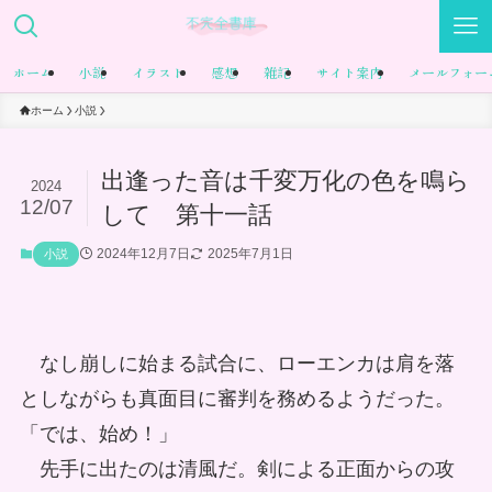
ホーム
小説
イラスト
感想
雑記
サイト案内
メールフォー
ホーム
小説
出逢った音は千変万化の色を鳴ら
2024
12/07
して 第十一話
2024年12月7日
2025年7月1日
小説
なし崩しに始まる試合に、ローエンカは肩を落
としながらも真面目に審判を務めるようだった。
「では、始め！」
先手に出たのは清風だ。剣による正面からの攻