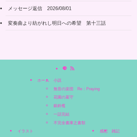
メッセージ返信 2026/08/01
変奏曲より紡がれし明日への希望 第十三話
ホーム
小説
無音の楽団 Re：Praying
花園の墓守
銀鈴檻
一話完結
不完全書庫之書類
イラスト
感想
雑記