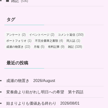
雑記
(536)
タグ
(2)
(2)
(150)
アンケート
イベントページ
コメント返信
(1)
(4)
(1)
ポートフォリオ
不完全書庫之書類
同人誌
(22)
(5)
(9)
(328)
成瀬の物置き
月報
有料記事
雑記
最近の投稿
成瀬の物置き 2026/August
変奏曲より紡がれし明日への希望 第十四話
始まりよりも価値ある終わり 2026/08/01