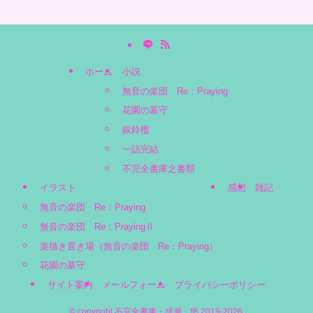
ホーム
小説
無音の楽団 Re：Praying
花園の墓守
銀鈴檻
一話完結
不完全書庫之書類
イラスト
感想
雑記
無音の楽団 Re：Praying
無音の楽団 Re：PrayingⅡ
楽描き置き場（無音の楽団 Re：Praying）
花園の墓守
サイト案内
メールフォーム
プライバシーポリシー
©
copyright 不完全書庫・成瀬 悠 2019-2026.