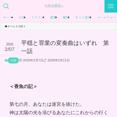
ホーム
小説
イラスト
感想
雑記
サイト案内
メールフォー
ホーム
小説
平穏と罪業の変奏曲はいずれ 第
2026
2/07
一話
2026年2月7日
2026年2月11日
小説
＜香魚の記＞
第七の月、あなたは迷宮を抜けた。
神は太陽の光を浴びるあなたにこれからの行く