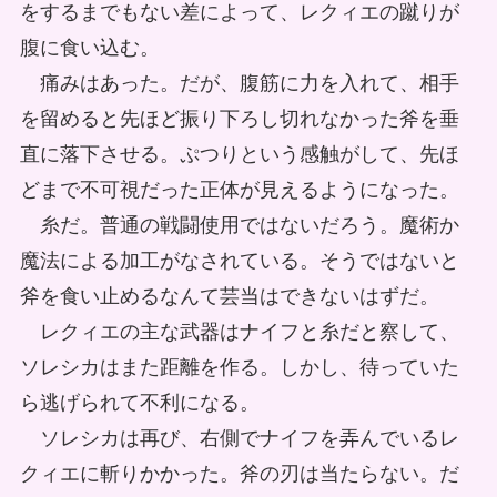
をするまでもない差によって、レクィエの蹴りが
腹に食い込む。
痛みはあった。だが、腹筋に力を入れて、相手
を留めると先ほど振り下ろし切れなかった斧を垂
直に落下させる。ぷつりという感触がして、先ほ
どまで不可視だった正体が見えるようになった。
糸だ。普通の戦闘使用ではないだろう。魔術か
魔法による加工がなされている。そうではないと
斧を食い止めるなんて芸当はできないはずだ。
レクィエの主な武器はナイフと糸だと察して、
ソレシカはまた距離を作る。しかし、待っていた
ら逃げられて不利になる。
ソレシカは再び、右側でナイフを弄んでいるレ
クィエに斬りかかった。斧の刃は当たらない。だ