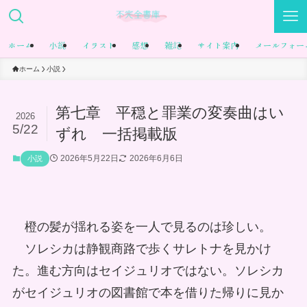
ホーム
小説
イラスト
感想
雑記
サイト案内
メールフォー
ホーム
小説
第七章 平穏と罪業の変奏曲はい
2026
5/22
ずれ 一括掲載版
2026年5月22日
2026年6月6日
小説
橙の髪が揺れる姿を一人で見るのは珍しい。
ソレシカは静観商路で歩くサレトナを見かけ
た。進む方向はセイジュリオではない。ソレシカ
がセイジュリオの図書館で本を借りた帰りに見か