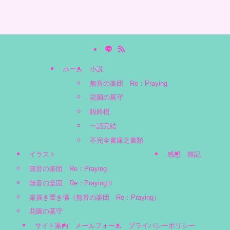
ホーム
小説
無音の楽団 Re：Praying
花園の墓守
銀鈴檻
一話完結
不完全書庫之書類
イラスト
感想
雑記
無音の楽団 Re：Praying
無音の楽団 Re：PrayingⅡ
楽描き置き場（無音の楽団 Re：Praying）
花園の墓守
サイト案内
メールフォーム
プライバシーポリシー