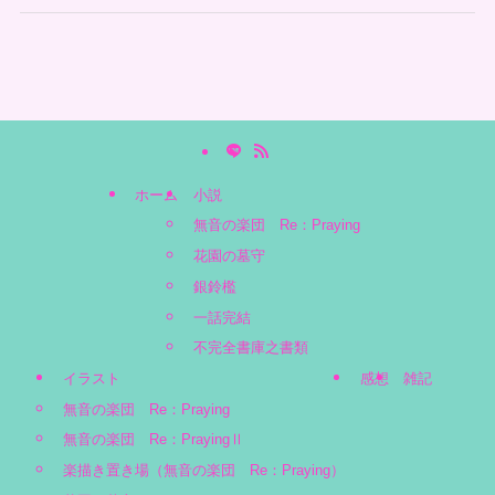
ホーム
小説
無音の楽団 Re：Praying
花園の墓守
銀鈴檻
一話完結
不完全書庫之書類
イラスト
感想
雑記
無音の楽団 Re：Praying
無音の楽団 Re：PrayingⅡ
楽描き置き場（無音の楽団 Re：Praying）