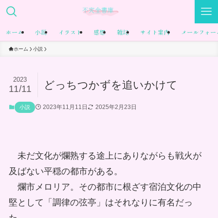
ホーム
小説
イラスト
感想
雑記
サイト案内
メールフォー
ホーム
小説
2023
どっちつかずを追いかけて
11/11
2023年11月11日
2025年2月23日
小説
未だ文化が爛熟する途上にありながらも戦火が
及ばない平穏の都市がある。
爛市メロリア。その都市に根ざす宿泊文化の中
堅として「調律の弦亭」はそれなりに有名だっ