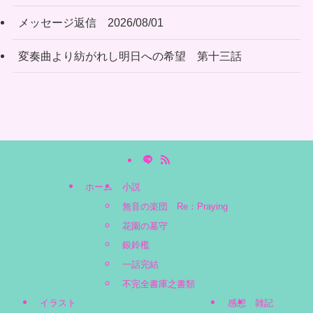
メッセージ返信 2026/08/01
変奏曲より紡がれし明日への希望 第十三話
ホーム
小説
無音の楽団 Re：Praying
花園の墓守
銀鈴檻
一話完結
不完全書庫之書類
イラスト
感想
雑記