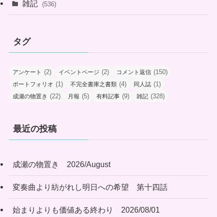
雑記
(536)
タグ
(2)
(2)
(150)
アンケート
イベントページ
コメント返信
(1)
(4)
(1)
ポートフォリオ
不完全書庫之書類
同人誌
(22)
(5)
(9)
(328)
成瀬の物置き
月報
有料記事
雑記
最近の投稿
成瀬の物置き 2026/August
変奏曲より紡がれし明日への希望 第十四話
始まりよりも価値ある終わり 2026/08/01