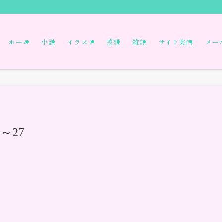
ホーム
小説
イラスト
感想
雑記
サイト案内
メー
～27