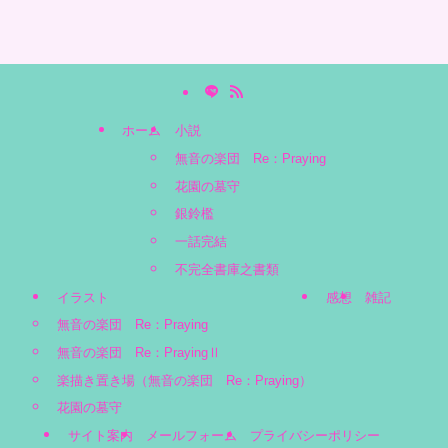
ホーム
小説
無音の楽団 Re：Praying
花園の墓守
銀鈴檻
一話完結
不完全書庫之書類
イラスト
感想
雑記
無音の楽団 Re：Praying
無音の楽団 Re：PrayingⅡ
楽描き置き場（無音の楽団 Re：Praying）
花園の墓守
サイト案内
メールフォーム
プライバシーポリシー