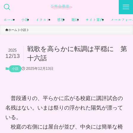
ホーム
小説
イラスト
感想
雑記
サイト案内
メールフォー
ホーム
小説
戦歌を高らかに転調は平穏に 第
2025
12/13
十六話
2025年12月13日
小説
普段通りの、平らかに広がる校庭に講評試合の
名残はない。いまは祭りの浮かれた陽気が漂って
いる。
校庭の右側には屋台が並び、中央には簡単な椅