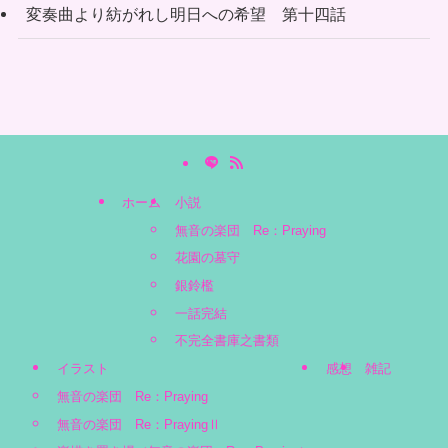
変奏曲より紡がれし明日への希望 第十四話
ホーム
小説
無音の楽団 Re：Praying
花園の墓守
銀鈴檻
一話完結
不完全書庫之書類
イラスト
感想
雑記
無音の楽団 Re：Praying
無音の楽団 Re：PrayingⅡ