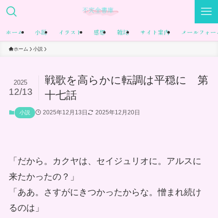
ホーム
小説
イラスト
感想
雑記
サイト案内
メールフォー
ホーム
小説
戦歌を高らかに転調は平穏に 第
2025
12/13
十七話
2025年12月13日
2025年12月20日
小説
「だから。カクヤは、セイジュリオに。アルスに
来たかったの？」
「ああ。さすがにきつかったからな。憎まれ続け
るのは」