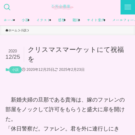
ホーム
小説
イラスト
感想
雑記
サイト案内
メールフォー
ホーム
小説
クリスマスマーケットにて祝福
2020
12/25
を
2020年12月25日
2025年2月23日
小説
新婚夫婦の旦那である貴海は、嫁のファレンの
部屋をノックして許可をもらうと盛大に扉を開け
た。
「休日警察だ。ファレン。君を外に連行しにき