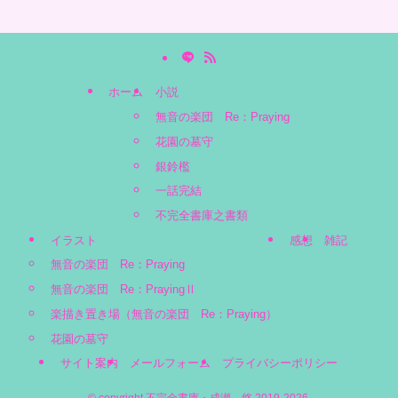
ホーム
小説
無音の楽団 Re：Praying
花園の墓守
銀鈴檻
一話完結
不完全書庫之書類
イラスト
感想
雑記
無音の楽団 Re：Praying
無音の楽団 Re：PrayingⅡ
楽描き置き場（無音の楽団 Re：Praying）
花園の墓守
サイト案内
メールフォーム
プライバシーポリシー
©
copyright 不完全書庫・成瀬 悠 2019-2026.