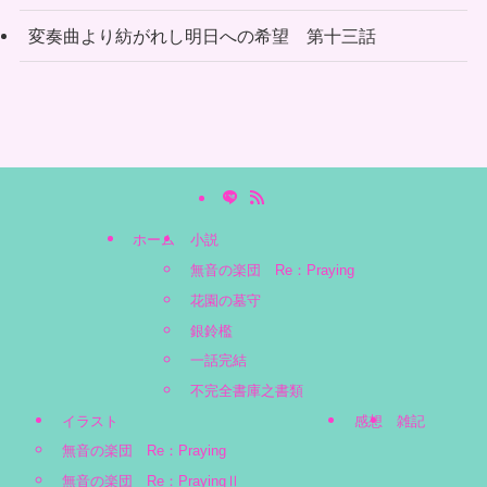
変奏曲より紡がれし明日への希望 第十三話
ホーム
小説
無音の楽団 Re：Praying
花園の墓守
銀鈴檻
一話完結
不完全書庫之書類
イラスト
感想
雑記
無音の楽団 Re：Praying
無音の楽団 Re：PrayingⅡ