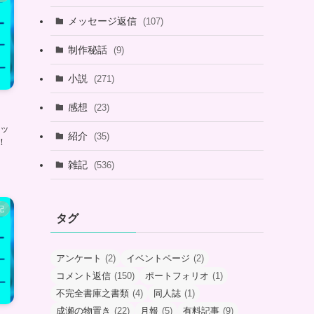
メッセージ返信
(107)
制作秘話
(9)
小説
(271)
感想
(23)
メッ
紹介
(35)
！
雑記
(536)
記
タグ
アンケート
(2)
イベントページ
(2)
コメント返信
(150)
ポートフォリオ
(1)
不完全書庫之書類
(4)
同人誌
(1)
成瀬の物置き
(22)
月報
(5)
有料記事
(9)