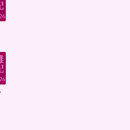
わり
重い