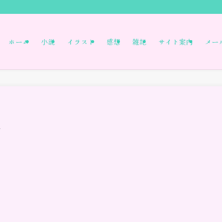
ホーム
小説
イラスト
感想
雑記
サイト案内
メー
7