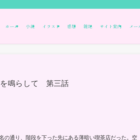
ホーム
小説
イラスト
感想
雑記
サイト案内
メー
色を鳴らして 第三話
名の通り、階段を下った先にある薄暗い喫茶店だった。空