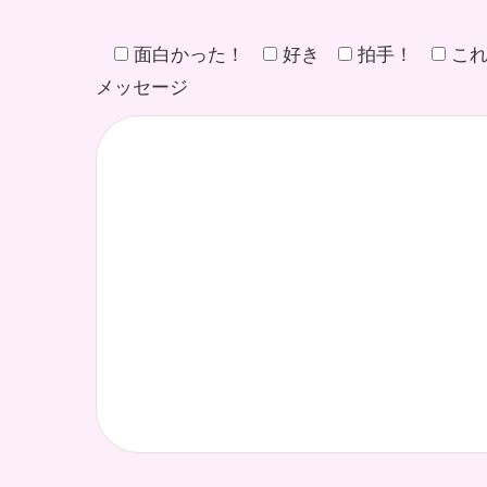
面白かった！
好き
拍手！
こ
メッセージ