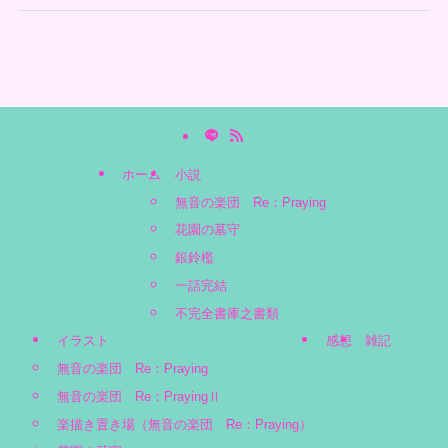
ホーム
小説
無音の楽団 Re：Praying
花園の墓守
銀鈴檻
一話完結
不完全書庫之書類
イラスト
感想
雑記
無音の楽団 Re：Praying
無音の楽団 Re：PrayingⅡ
楽描き置き場（無音の楽団 Re：Praying）