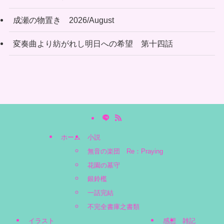
成瀬の物置き 2026/August
変奏曲より紡がれし明日への希望 第十四話
ホーム
小説
無音の楽団 Re：Praying
花園の墓守
銀鈴檻
一話完結
不完全書庫之書類
イラスト
感想
雑記