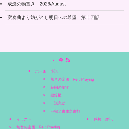
成瀬の物置き 2026/August
変奏曲より紡がれし明日への希望 第十四話
ホーム
小説
無音の楽団 Re：Praying
花園の墓守
銀鈴檻
一話完結
不完全書庫之書類
イラスト
感想
雑記
無音の楽団 Re：Praying