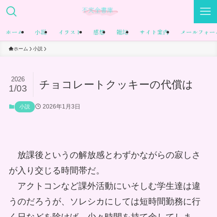
ホーム
小説
イラスト
感想
雑記
サイト案内
メールフォー
ホーム
小説
2026
チョコレートクッキーの代償は
1/03
2026年1月3日
小説
放課後というの解放感とわずかながらの寂しさ
が入り交じる時間帯だ。
アクトコンなど課外活動にいそしむ学生達は違
うのだろうが、ソレシカにしては短時間勤務に行