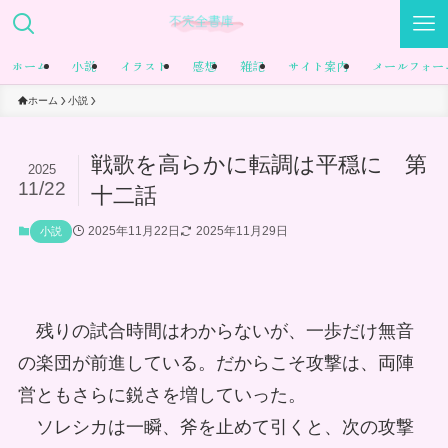
ホーム
小説
イラスト
感想
雑記
サイト案内
メールフォー
ホーム
小説
戦歌を高らかに転調は平穏に 第
2025
11/22
十二話
2025年11月22日
2025年11月29日
小説
残りの試合時間はわからないが、一歩だけ無音
の楽団が前進している。だからこそ攻撃は、両陣
営ともさらに鋭さを増していった。
ソレシカは一瞬、斧を止めて引くと、次の攻撃