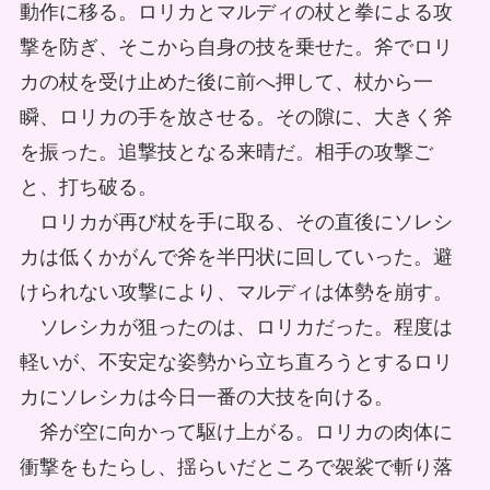
動作に移る。ロリカとマルディの杖と拳による攻
撃を防ぎ、そこから自身の技を乗せた。斧でロリ
カの杖を受け止めた後に前へ押して、杖から一
瞬、ロリカの手を放させる。その隙に、大きく斧
を振った。追撃技となる来晴だ。相手の攻撃ご
と、打ち破る。
ロリカが再び杖を手に取る、その直後にソレシ
カは低くかがんで斧を半円状に回していった。避
けられない攻撃により、マルディは体勢を崩す。
ソレシカが狙ったのは、ロリカだった。程度は
軽いが、不安定な姿勢から立ち直ろうとするロリ
カにソレシカは今日一番の大技を向ける。
斧が空に向かって駆け上がる。ロリカの肉体に
衝撃をもたらし、揺らいだところで袈裟で斬り落