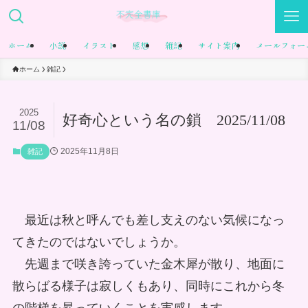
ホーム
小説
イラスト
感想
雑記
サイト案内
メールフォー
ホーム
雑記
2025
好奇心という名の鎖 2025/11/08
11/08
2025年11月8日
雑記
最近は秋と呼んでも差し支えのない気候になっ
てきたのではないでしょうか。
先週まで咲き誇っていた金木犀が散り、地面に
散らばる様子は寂しくもあり、同時にこれから冬