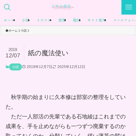
ホーム
小説
イラスト
感想
雑記
サイト案内
メールフォー
ホーム
小説
2019
紙の魔法使い
12/07
2019年12月7日
2025年12月12日
小説
秋学期の始まりに久本修は部室の整理をしてい
た。
ただ一人部活の先輩である石地綾はこれまでの
成果を、手を止めながらも一つずつ廃棄するのか