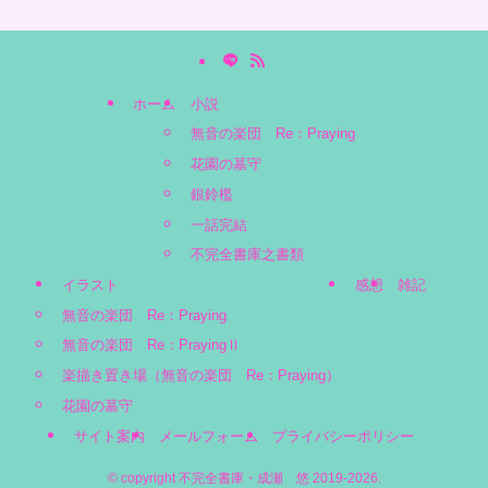
ホーム
小説
無音の楽団 Re：Praying
花園の墓守
銀鈴檻
一話完結
不完全書庫之書類
イラスト
感想
雑記
無音の楽団 Re：Praying
無音の楽団 Re：PrayingⅡ
楽描き置き場（無音の楽団 Re：Praying）
花園の墓守
サイト案内
メールフォーム
プライバシーポリシー
©
copyright 不完全書庫・成瀬 悠 2019-2026.