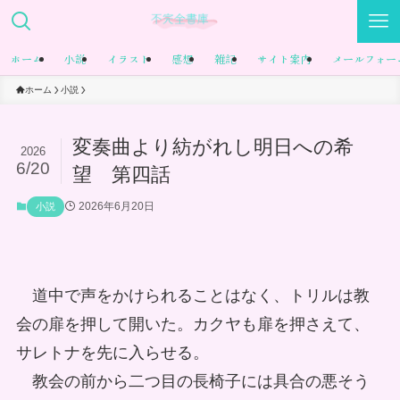
ホーム
小説
イラスト
感想
雑記
サイト案内
メールフォー
ホーム
小説
変奏曲より紡がれし明日への希
2026
6/20
望 第四話
2026年6月20日
小説
道中で声をかけられることはなく、トリルは教
会の扉を押して開いた。カクヤも扉を押さえて、
サレトナを先に入らせる。
教会の前から二つ目の長椅子には具合の悪そう