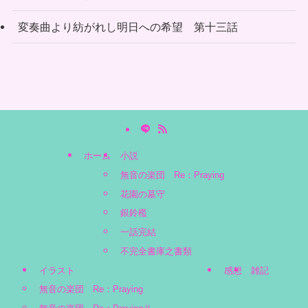
変奏曲より紡がれし明日への希望 第十三話
ホーム
小説
無音の楽団 Re：Praying
花園の墓守
銀鈴檻
一話完結
不完全書庫之書類
イラスト
感想
雑記
無音の楽団 Re：Praying