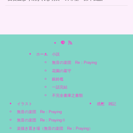
ホーム
小説
無音の楽団 Re：Praying
花園の墓守
銀鈴檻
一話完結
不完全書庫之書類
イラスト
感想
雑記
無音の楽団 Re：Praying
無音の楽団 Re：PrayingⅡ
楽描き置き場（無音の楽団 Re：Praying）