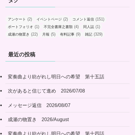
タグ
(2)
(2)
(151)
アンケート
イベントページ
コメント返信
(1)
(4)
(1)
ポートフォリオ
不完全書庫之書類
同人誌
(22)
(5)
(9)
(329)
成瀬の物置き
月報
有料記事
雑記
最近の投稿
変奏曲より紡がれし明日への希望 第十五話
次があると信じて進め 2026/07/08
メッセージ返信 2026/08/07
成瀬の物置き 2026/August
変奏曲より紡がれし明日への希望 第十四話