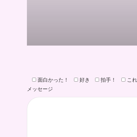
面白かった！
好き
拍手！
こ
メッセージ