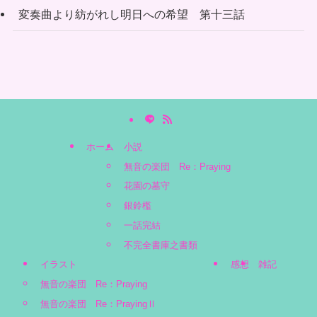
変奏曲より紡がれし明日への希望 第十三話
ホーム
小説
無音の楽団 Re：Praying
花園の墓守
銀鈴檻
一話完結
不完全書庫之書類
イラスト
感想
雑記
無音の楽団 Re：Praying
無音の楽団 Re：PrayingⅡ